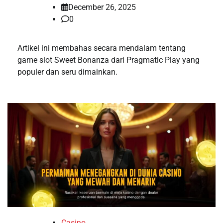
December 26, 2025
0
Artikel ini membahas secara mendalam tentang
game slot Sweet Bonanza dari Pragmatic Play yang
populer dan seru dimainkan.
Casino