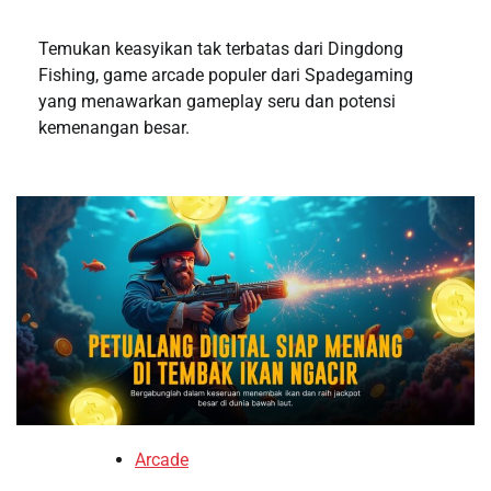
Temukan keasyikan tak terbatas dari Dingdong
Fishing, game arcade populer dari Spadegaming
yang menawarkan gameplay seru dan potensi
kemenangan besar.
Arcade