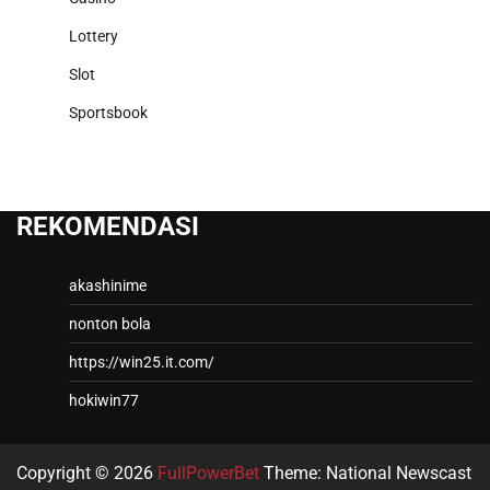
Lottery
Slot
Sportsbook
REKOMENDASI
akashinime
nonton bola
https://win25.it.com/
hokiwin77
Copyright © 2026
FullPowerBet
Theme: National Newscast