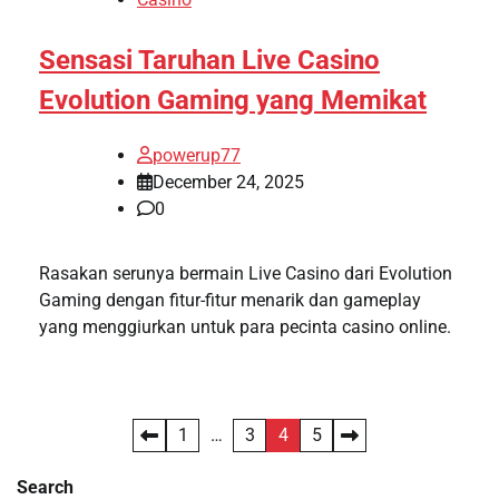
Sensasi Taruhan Live Casino
Evolution Gaming yang Memikat
powerup77
December 24, 2025
0
Rasakan serunya bermain Live Casino dari Evolution
Gaming dengan fitur-fitur menarik dan gameplay
yang menggiurkan untuk para pecinta casino online.
Posts
1
…
3
4
5
pagination
Search