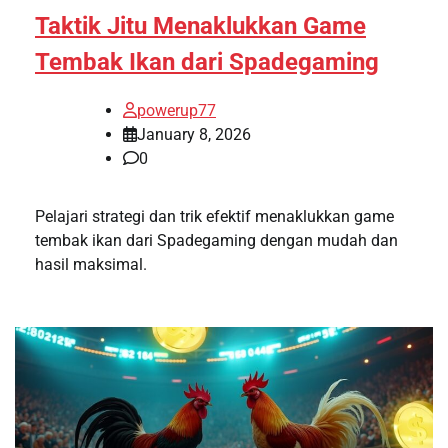
Taktik Jitu Menaklukkan Game
Tembak Ikan dari Spadegaming
powerup77
January 8, 2026
0
Pelajari strategi dan trik efektif menaklukkan game
tembak ikan dari Spadegaming dengan mudah dan
hasil maksimal.