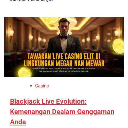
Casino
Blackjack Live Evolution:
Kemenangan Dealam Genggaman
Anda