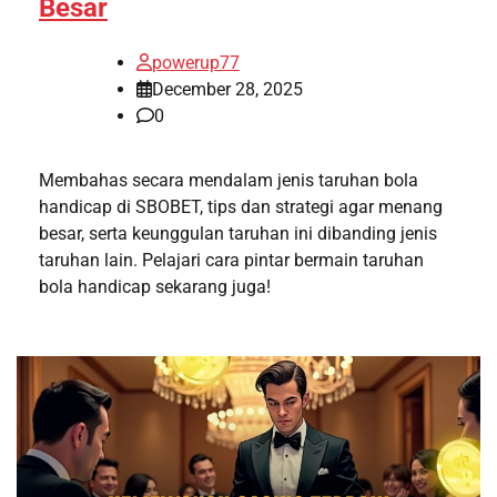
Besar
powerup77
December 28, 2025
0
Membahas secara mendalam jenis taruhan bola
handicap di SBOBET, tips dan strategi agar menang
besar, serta keunggulan taruhan ini dibanding jenis
taruhan lain. Pelajari cara pintar bermain taruhan
bola handicap sekarang juga!