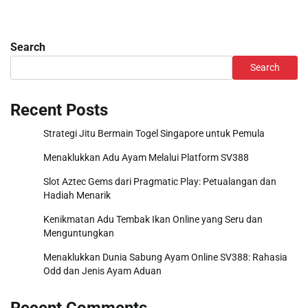
Search
Search
Recent Posts
Strategi Jitu Bermain Togel Singapore untuk Pemula
Menaklukkan Adu Ayam Melalui Platform SV388
Slot Aztec Gems dari Pragmatic Play: Petualangan dan
Hadiah Menarik
Kenikmatan Adu Tembak Ikan Online yang Seru dan
Menguntungkan
Menaklukkan Dunia Sabung Ayam Online SV388: Rahasia
Odd dan Jenis Ayam Aduan
Recent Comments