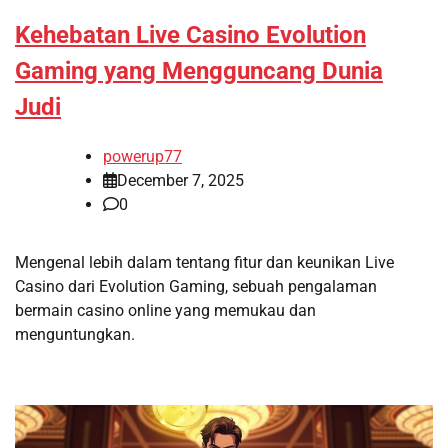
Kehebatan Live Casino Evolution
Gaming yang Mengguncang Dunia
Judi
powerup77
December 7, 2025
0
Mengenal lebih dalam tentang fitur dan keunikan Live
Casino dari Evolution Gaming, sebuah pengalaman
bermain casino online yang memukau dan
menguntungkan.