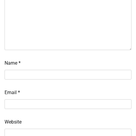
Name
*
Email
*
Website