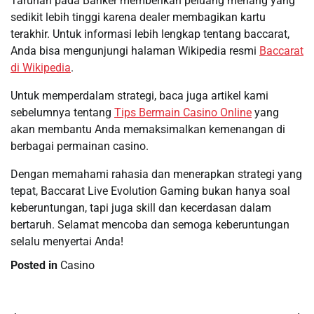
Taruhan pada Banker memberikan peluang menang yang
sedikit lebih tinggi karena dealer membagikan kartu
terakhir. Untuk informasi lebih lengkap tentang baccarat,
Anda bisa mengunjungi halaman Wikipedia resmi
Baccarat
di Wikipedia
.
Untuk memperdalam strategi, baca juga artikel kami
sebelumnya tentang
Tips Bermain Casino Online
yang
akan membantu Anda memaksimalkan kemenangan di
berbagai permainan casino.
Dengan memahami rahasia dan menerapkan strategi yang
tepat, Baccarat Live Evolution Gaming bukan hanya soal
keberuntungan, tapi juga skill dan kecerdasan dalam
bertaruh. Selamat mencoba dan semoga keberuntungan
selalu menyertai Anda!
Posted in
Casino