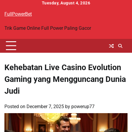
Skip
Tuesday, August 4, 2026
to
FullPowerBet
content
Trik Game Online Full Power Paling Gacor
Kehebatan Live Casino Evolution
Gaming yang Mengguncang Dunia
Judi
Posted on
December 7, 2025
by
powerup77