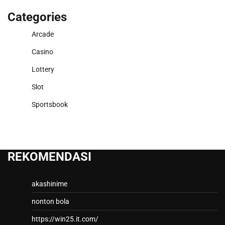
Categories
Arcade
Casino
Lottery
Slot
Sportsbook
REKOMENDASI
akashinime
nonton bola
https://win25.it.com/