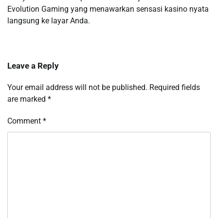
Evolution Gaming yang menawarkan sensasi kasino nyata
langsung ke layar Anda.
Leave a Reply
Your email address will not be published.
Required fields
are marked
*
Comment
*