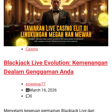
Casino
Blackjack Live Evolution: Kemenangan
Dealam Genggaman Anda
powerup77
March 16, 2026
0
Menyelami keseruan permainan Blackjack Live dari