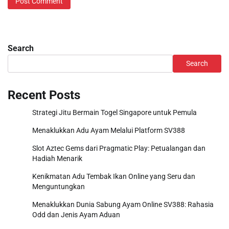
Search
Search
Recent Posts
Strategi Jitu Bermain Togel Singapore untuk Pemula
Menaklukkan Adu Ayam Melalui Platform SV388
Slot Aztec Gems dari Pragmatic Play: Petualangan dan
Hadiah Menarik
Kenikmatan Adu Tembak Ikan Online yang Seru dan
Menguntungkan
Menaklukkan Dunia Sabung Ayam Online SV388: Rahasia
Odd dan Jenis Ayam Aduan