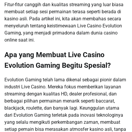
Fitur-fitur canggih dan kualitas streaming yang luar biasa
membuat setiap sesi permainan terasa seperti berada di
kasino asli. Pada artikel ini, kita akan membahas secara
menyeluruh tentang keistimewaan Live Casino Evolution
Gaming, yang menjadi primadona dalam dunia casino
online saat ini.
Apa yang Membuat Live Casino
Evolution Gaming Begitu Spesial?
Evolution Gaming telah lama dikenal sebagai pionir dalam
industri Live Casino. Mereka fokus memberikan layanan
streaming dengan kualitas HD, dealer profesional, dan
berbagai pilihan permainan menarik seperti baccarat,
blackjack, roulette, dan banyak lagi. Keunggulan utama
dari Evolution Gaming terletak pada inovasi teknologinya
yang selalu mengikuti perkembangan zaman, membuat
setiap pemain bisa merasakan atmosfer kasino asli, tanpa