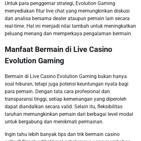
Untuk para penggemar strategi, Evolution Gaming
menyediakan fitur live chat yang memungkinkan diskusi
dan analisa bersama dealer ataupun pemain lain secara
real-time. Hal ini menjadi nilai tambah untuk meningkatkan
peluang menang dan memperkaya pengalaman bermain.
Manfaat Bermain di Live Casino
Evolution Gaming
Bermain di Live Casino Evolution Gaming bukan hanya
soal hiburan, tetapi juga potensi keuntungan nyata bagi
para pemain. Dengan tata cara profesional dan
transparansi tinggi, setiap kemenangan yang diperoleh
dapat diandalkan secara valid. Selain itu, fleksibilitas
taruhan memungkinkan pemain dari berbagai level modal
untuk bergabung dan menikmati permainan.
Ingin tahu lebih banyak tips dan trik bermain casino