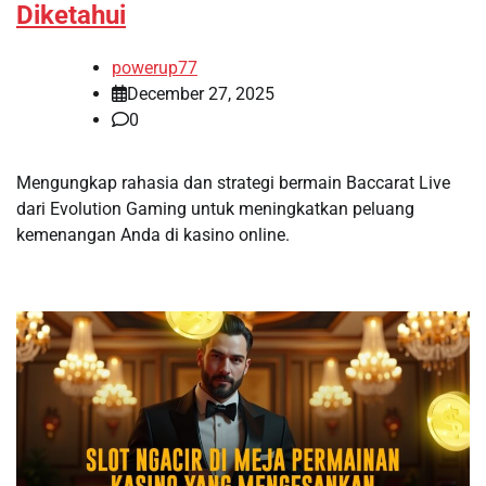
Diketahui
powerup77
December 27, 2025
0
Mengungkap rahasia dan strategi bermain Baccarat Live
dari Evolution Gaming untuk meningkatkan peluang
kemenangan Anda di kasino online.