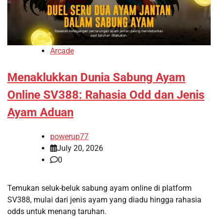
Arcade
Menaklukkan Dunia Sabung Ayam
Online SV388: Rahasia Odd dan Jenis
Ayam Aduan
powerup77
July 20, 2026
0
Temukan seluk-beluk sabung ayam online di platform
SV388, mulai dari jenis ayam yang diadu hingga rahasia
odds untuk menang taruhan.