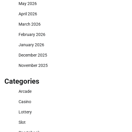
May 2026
April 2026
March 2026
February 2026
January 2026
December 2025
November 2025
Categories
Arcade
Casino
Lottery
Slot