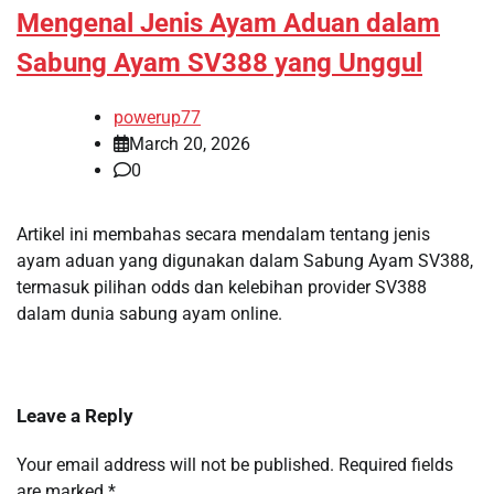
Mengenal Jenis Ayam Aduan dalam
Sabung Ayam SV388 yang Unggul
powerup77
March 20, 2026
0
Artikel ini membahas secara mendalam tentang jenis
ayam aduan yang digunakan dalam Sabung Ayam SV388,
termasuk pilihan odds dan kelebihan provider SV388
dalam dunia sabung ayam online.
Leave a Reply
Your email address will not be published.
Required fields
are marked
*