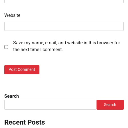
Website
Save my name, email, and website in this browser for
the next time I comment.
Search
Search
Recent Posts