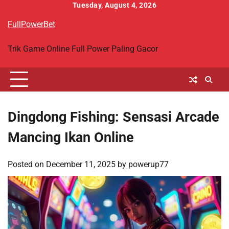
Skip
Tuesday, August 4, 2026
to
FullPowerBet
content
Trik Game Online Full Power Paling Gacor
Dingdong Fishing: Sensasi Arcade
Mancing Ikan Online
Posted on
December 11, 2025
by
powerup77