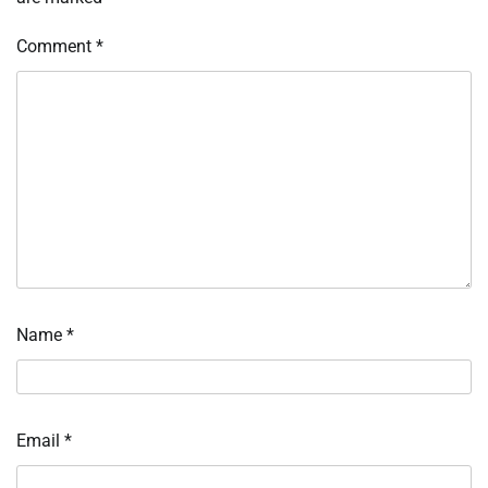
Comment
*
Name
*
Email
*