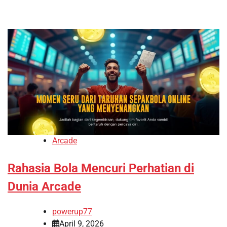
Arcade
Rahasia Bola Mencuri Perhatian di
Dunia Arcade
powerup77
April 9, 2026